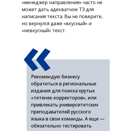
«менеджер направления» часто не
может дать адекватное ТЗ для
написания текста. Вы не поверите,
но вернулся даже «вкусный» и
«
«невкусный» текст.
Что делать бизнесу
На фоне неоднозначных отношений
с копирайтингом, бизнесу актуально
в своих проектах иметь
Рекомендую бизнесу
сотрудников, которые «распознают»
обратиться в региональные
тексты ИИ, редакторов, способных
издания для поиска крутых
видеть ошибки и в целом
«тетенек-корректоров», или
определять уровень текста, давать
привлекать университетских
грамотные ТЗ, редакторские правки
преподавателей русского
и уметь настраивать ton of voice во
языка в свои команды. А еще —
всей письменной коммуникации.
обязательно тестировать