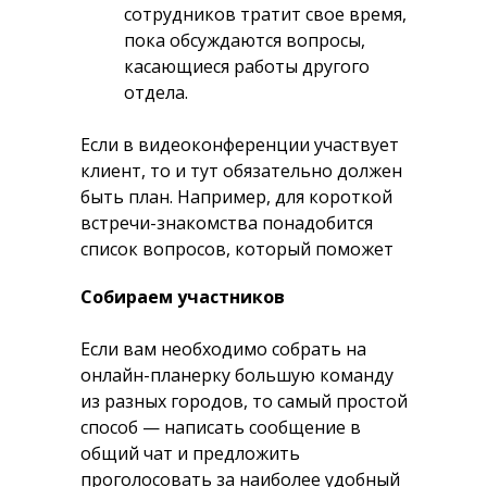
сотрудников тратит свое время,
пока обсуждаются вопросы,
касающиеся работы другого
отдела.
Если в видеоконференции участвует
клиент, то и тут обязательно должен
быть план. Например, для короткой
встречи-знакомства понадобится
список вопросов, который поможет
выявить запрос клиента. Для
Собираем участников
продающей онлайн-сессии —
материалы для презентации
Если вам необходимо собрать на
конкретных услуг и форматов
онлайн-планерку большую команду
работы, которые помогут клиенту
из разных городов, то самый простой
достичь целей, релевантные кейсы и
способ — написать сообщение в
т. д.
общий чат и предложить
проголосовать за наиболее удобный