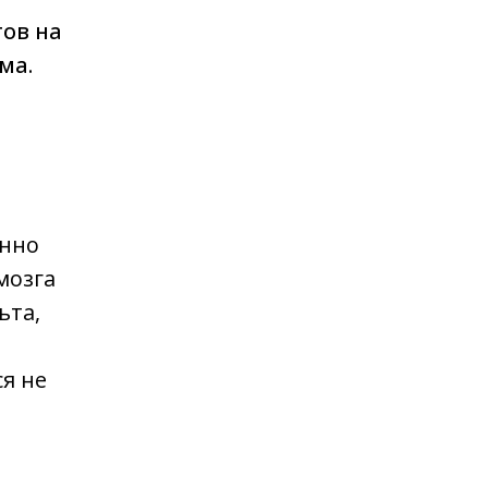
тов на
ма.
енно
мозга
ьта,
я не