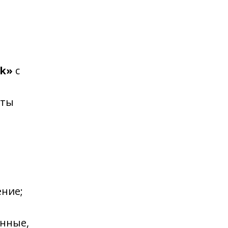
nk»
с
рты
ение;
инные,