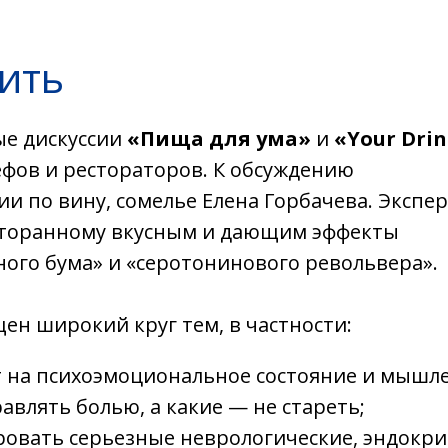
рить
ые дискуссии
«Пища для ума»
и
«Your Dri
фов и рестораторов. К обсуждению
ии по вину, сомелье Елена Горбачева. Экспе
есторанному вкусным и дающим эффекты
ого бума» и «серотонинового револьвера».
ен широкий круг тем, в частности:
 на психоэмоциональное состояние и мышл
влять болью, а какие — не стареть;
ровать серьезные неврологические, эндокр