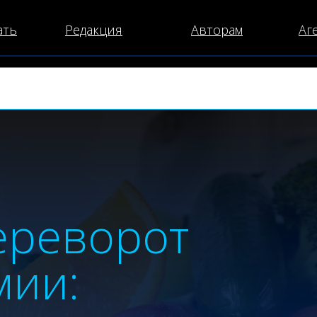
ать
Редакция
Авторам
Аг
ереворот
мии: