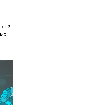
тной
ные