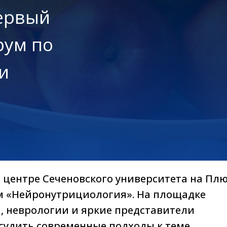
первый
рум по
и
м центре Сеченовского университета на П
м «Нейронутрициология». На площадке
, неврологии и яркие представители
судить современные подходы к теме