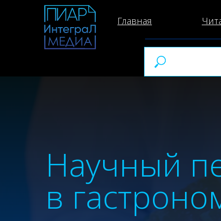
Главная
Чит
Научный п
в гастроно