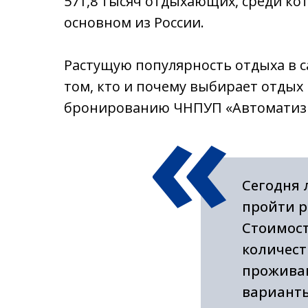
571,8 тысяч отдыхающих, среди ко
основном из России.
Растущую популярность отдыха в с
«
том, кто и почему выбирает отдых 
бронированию ЧНПУП «Автоматизи
Никулина.
Сегодня 
пройти р
Стоимост
количест
проживан
варианты