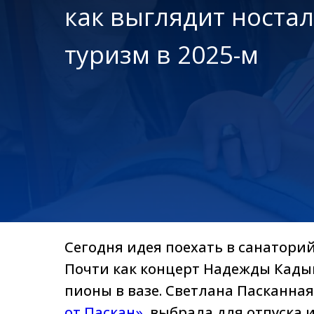
как выглядит носта
туризм в 2025-м
Сегодня идея поехать в санаторий 
Почти как концерт Надежды Кадыш
пионы в вазе. Светлана Пасканна
от Паскан»
, выбрала для отпуска 