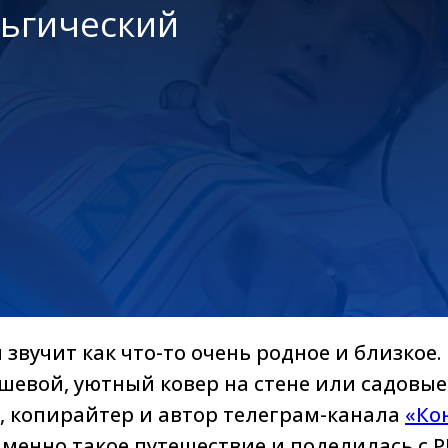
льгический
звучит как что-то очень родное и близкое.
евой, уютный ковер на стене или садовые
я, копирайтер и автор телеграм-канала
«Ко
именно такое путешествие и поделилась с P