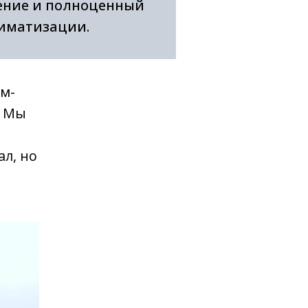
ение и полноценный
лиматизации.
ом-
. Мы
л, но