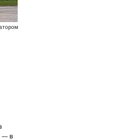
автором
в
 — в