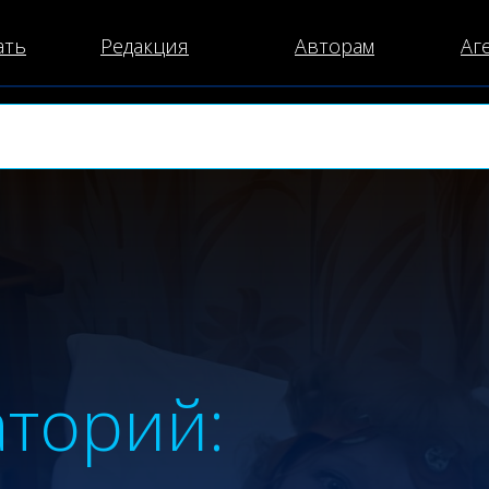
ать
Редакция
Авторам
Аг
аторий: