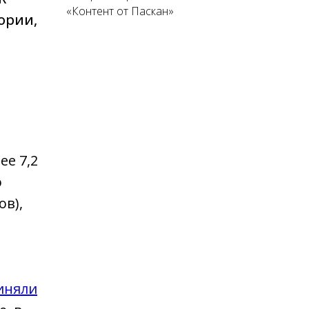
«Контент от Паскан»
ории,
ее 7,2
о
ов),
иняли