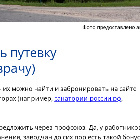
Фото предоставлено 
ь путевку
врачу)
— их можно найти и забронировать на сайте
аторах (например,
санатории-россии.рф
,
редложить через профсоюз. Да, у работнико
ения, заводчан до сих пор есть такой бонус