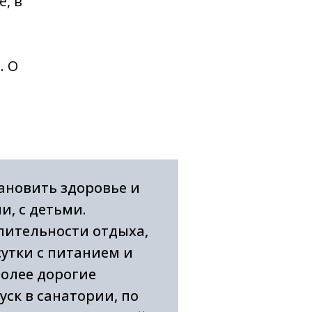
, в
. О
ановить здоровье и
, с детьми.
длительности отдыха,
сутки с питанием и
более дорогие
уск в санатории, по