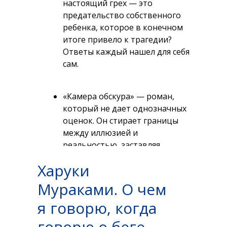
настоящий грех — это
предательство собственного
ребенка, которое в конечном
итоге привело к трагедии?
Ответы каждый нашел для себя
сам.
«Камера обскура» — роман,
который не дает однозначных
оценок. Он стирает границы
между иллюзией и
реальностью, заставляя
читателя смотреть не только
Харуки
на сюжет, но и сквозь него, как
через объектив той самой
Мураками. О чем
камеры обскура.
я говорю, когда
говорю о беге