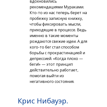
вдохновились
рекомендациями Мураками.
Кто-то из нас теперь берет на
пробежку записную книжку,
чтобы фиксировать мысли,
приходящие в процессе. Ведь
именно в такие моменты
рождаются свежие идеи. А для
кого-то бег стал способом
борьбы с прокрастинацией и
депрессией. «Когда плохо —
беги!» — этот принцип
действительно работает,
помогая выйти из
негативного состояния.
Книга не порождает иллюзий.
Крис Нибауэр.
Она подтверждает мысль, что