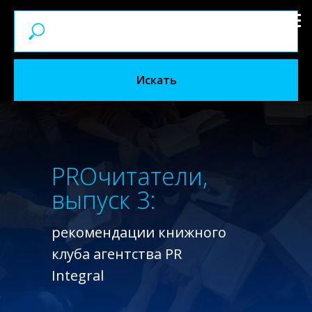
Искать
PRОчитатели,
выпуск 3:
рекомендации книжного
клуба агентства PR
Integral