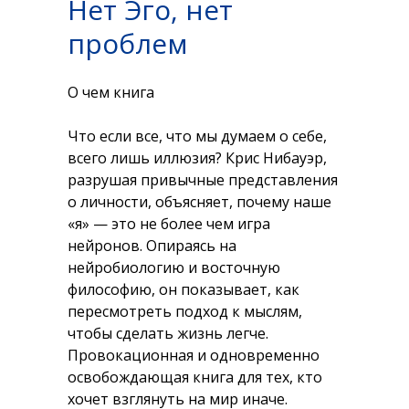
Нет Эго, нет
бег — это тяжелый вид спорта
и серьезная физическая
проблем
нагрузка. Но сумев
преодолеть трудности,
О чем книга
начинаешь мыслить по-
другому.
Что если все, что мы думаем о себе,
всего лишь иллюзия? Крис Нибауэр,
разрушая привычные представления
о личности, объясняет, почему наше
«я» — это не более чем игра
нейронов. Опираясь на
нейробиологию и восточную
философию, он показывает, как
пересмотреть подход к мыслям,
чтобы сделать жизнь легче.
Провокационная и одновременно
освобождающая книга для тех, кто
хочет взглянуть на мир иначе.