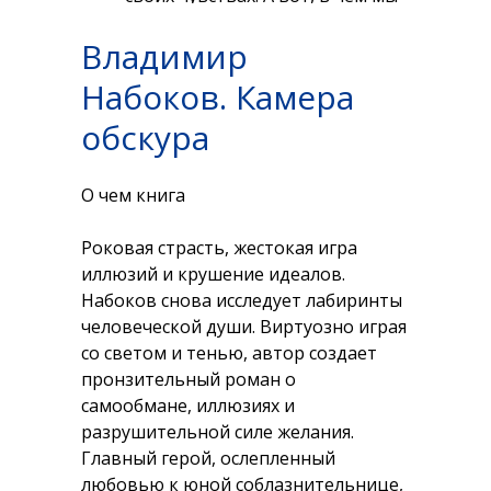
сошлись единогласно, так это в
Владимир
том, что посетить Париж —
отличная мечта, которую не
Набоков. Камера
стоит откладывать надолго.
обскура
О чем книга
Роковая страсть, жестокая игра
иллюзий и крушение идеалов.
Набоков снова исследует лабиринты
человеческой души. Виртуозно играя
со светом и тенью, автор создает
пронзительный роман о
самообмане, иллюзиях и
разрушительной силе желания.
Главный герой, ослепленный
любовью к юной соблазнительнице,