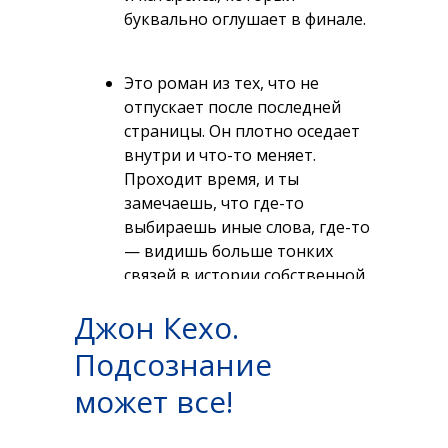
буквально оглушает в финале.
Это роман из тех, что не
отпускает после последней
страницы. Он плотно оседает
внутри и что-то меняет.
Проходит время, и ты
замечаешь, что где-то
выбираешь иные слова, где-то
— видишь больше тонких
связей в истории собственной
семьи, где-то —
Джон Кехо.
обнаруживаешь, что хочется
читать еще больше объемных
Подсознание
и сложных текстов.
может все!