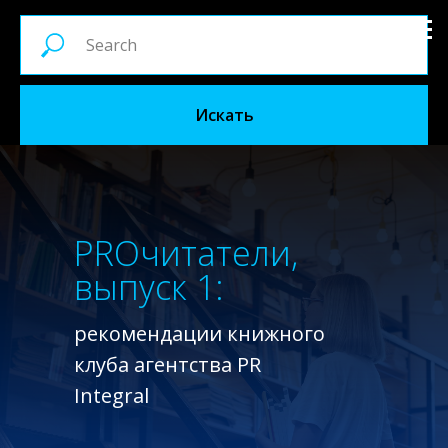
Искать
PRОчитатели,
выпуск 1:
рекомендации книжного
клуба агентства PR
Integral