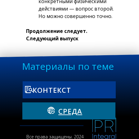
конкретными физическими
действиями — вопрос второй.
Но можно совершенно точно.
Продолжение следует.
Следующий выпуск
рекомендаций книжного клуба
PRочитатели — через два
месяца.
Материалы по теме
КОНТЕКСТ
СРЕДА
Все права защищены. 2024