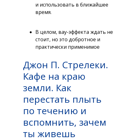
и использовать в ближайшее
время.
В целом, вау-эффекта ждать не
стоит, но это добротное и
практически применимое
пособие. Если ищете именно
Джон П. Стрелеки.
такое — не проходите мимо.
Кафе на краю
земли. Как
перестать плыть
по течению и
вспомнить, зачем
ты живешь