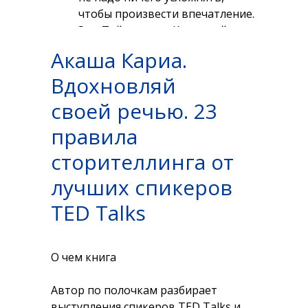
чтобы произвести впечатление.
Энн Тайлер с ее «Катушкой» —
как раз такой случай.
Акаша Кариа.
Вдохновляй
своей речью. 23
правила
сторителлинга от
лучших спикеров
TED Talks
О чем книга
Автор по полочкам разбирает
выступления спикеров TED Talks и