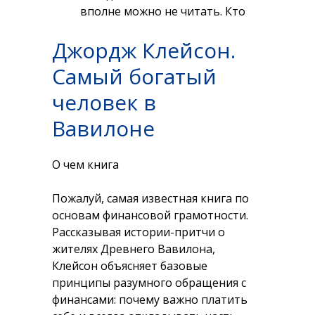
вполне можно не читать. Кто
знает, может «Кафе» попадется
Джордж Клейсон.
вам вновь позднее — и тогда
притча о черепахе изменит и
Самый богатый
вашу жизнь.
человек в
Вавилоне
О чем книга
Пожалуй, самая известная книга по
основам финансовой грамотности.
Рассказывая истории-притчи о
жителях Древнего Вавилона,
Клейсон объясняет базовые
принципы разумного обращения с
финансами: почему важно платить