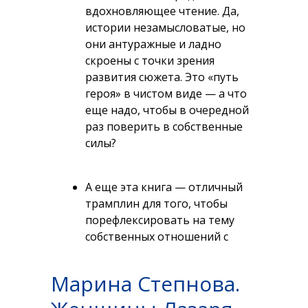
вдохновляющее чтение. Да,
истории незамысловатые, но
они антуражные и ладно
скроены с точки зрения
развития сюжета. Это «путь
героя» в чистом виде — а что
еще надо, чтобы в очередной
раз поверить в собственные
силы?
А еще эта книга — отличный
трамплин для того, чтобы
порефлексировать на тему
собственных отношений с
деньгами, отследить
паттерны и наметить новый
Марина Степнова.
вектор. Может, пора на курс
по инвестициям, м?