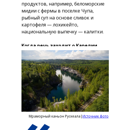
продуктов, например, беломорские
мидии с фермы в поселке Чупа,
рыбный суп на основе сливок и
картофеля — лохикейто,
национальную выпечку — калитки.
Когда речь заходит о Карелии,
первое, что вспоминают
—
живописное Приладожье с его
Ладожскими шхерами и городом
Сортавала. Это неудивительно —
здесь сосредоточены знаковые
достопримечательности —
мраморный каньон Рускеала,
«
живописные водопады, остров
Валаам.
Мраморный каньон Рускеала|
Источник фото